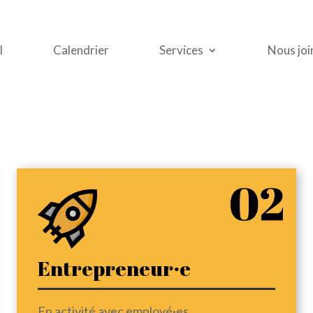
l
Calendrier
Services
Nous joi
Entrepreneur·e
En activité avec employé·es