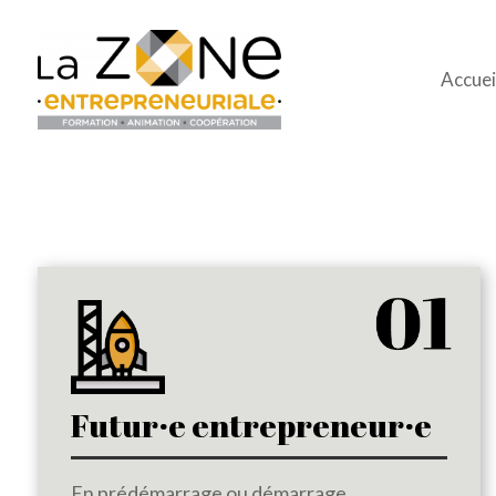
Accuei
Futur·e entrepreneur·e
En prédémarrage ou démarrage